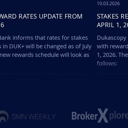
10.03.2026
EWARD RATES UPDATE FROM
STAKES R
26
APRIL 1, 
nk informs that rates for stakes
Dukascopy B
 in DUK+ will be changed as of July
with reward
 new rewards schedule will look as
1, 2026. Th
follows:
Coin Stake
Coin Stake
Reward
Reward
rate paid
rate paid
by the
by the
Bank for a
Bank for a
Size of
1 year
3 month
the
Stake held
Stake held
deposit,
with the
with the
DUK+