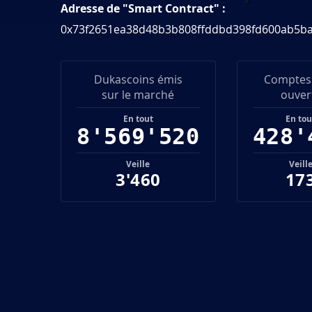
Adresse de "Smart Contract" :
0x73f2651ea38d48b3b808ffddbd398fd600ab5b
Dukascoins émis
Comptes
sur le marché
ouver
En tout
En tou
8'569'520
428'
Veille
Veill
3'460
17