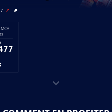
a7
 MCA
ts
t
477
e
3