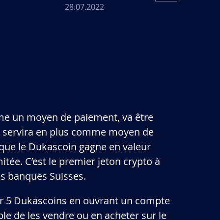
Bank /
Bank /
28.07.2022
08.07.
with the
with the
personal
personal
blockchain
blockchain
wallet, %
wallet, %
4 / 5
0.8 / 1
100
5 / 6
1 / 1.2
1000
e un moyen de paiement, va être
6 / 7
1.2 / 1.4
5000
et servira en plus comme moyen de
u que le Dukascoin gagne en valeur
or stakes with EUR reward for 1 year
New rates 
mitée. C’est le premier jeton crypto à
hs term are 0.08 EUR and 0.016 EUR
and 3 mont
es banques Suisses.
respectively.
per 1 DUK+
ir 5 Dukascoins en ouvrant un compte
ated before April 1, 2026 will not be
Stakes allo
ble de les vendre ou en acheter sur le
 the changes.
be affecte