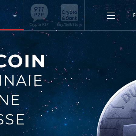
F
Crypto P2P
Buy/Sell/Store
COIN
NAIE
UNE
SSE