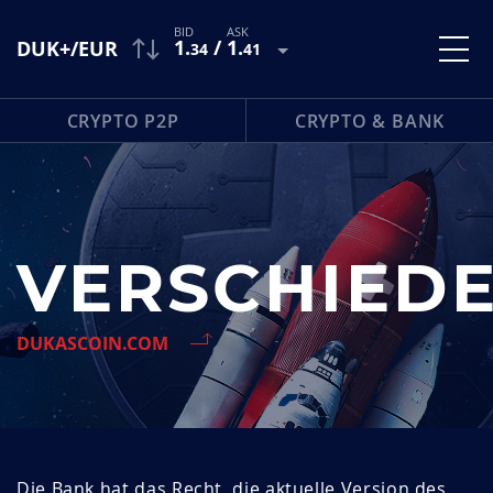
1
.
/
1
.
DUK+/EUR
34
41
CRYPTO P2P
CRYPTO & BANK
VERSCHIED
DUKASCOIN.COM
Die Bank hat das Recht, die aktuelle Version des