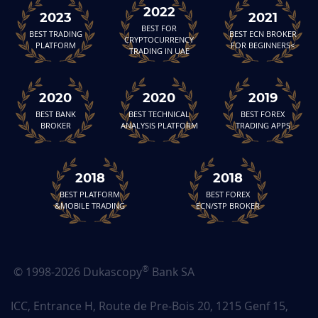
2022
2023
2021
BEST FOR
BEST TRADING
BEST ECN BROKER
CRYPTOCURRENCY
PLATFORM
FOR BEGINNERS<
TRADING IN UAE
2020
2020
2019
BEST BANK
BEST TECHNICAL
BEST FOREX
BROKER
ANALYSIS PLATFORM
TRADING APPS
2018
2018
BEST PLATFORM
BEST FOREX
&MOBILE TRADING
ECN/STP BROKER
®
© 1998-2026 Dukascopy
Bank SA
ICC, Entrance H, Route de Pre-Bois 20, 1215 Genf 15,