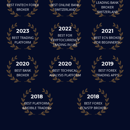
LEADING BANK
BEST FINTECH FOREX
BEST ONLINE BANK
BROKER
BROKER
SWITZERLAND
SWITZERLAND
2022
2023
2021
BEST FOR
BEST TRADING
BEST ECN BROKER
CRYPTOCURRENCY
PLATFORM
FOR BEGINNERS<
TRADING IN UAE
2020
2020
2019
BEST BANK
BEST TECHNICAL
BEST FOREX
BROKER
ANALYSIS PLATFORM
TRADING APPS
2018
2018
BEST PLATFORM
BEST FOREX
&MOBILE TRADING
ECN/STP BROKER