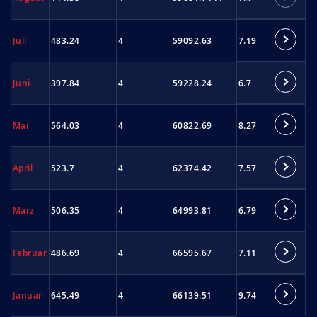
7.19
Juli
483.24
4
59092.63
6.7
Juni
397.84
4
59228.24
8.27
Mai
564.03
4
60822.69
7.57
April
523.7
4
62374.42
6.79
März
506.35
4
64993.81
7.11
Februar
486.69
4
66595.67
9.74
Januar
645.49
4
66139.51