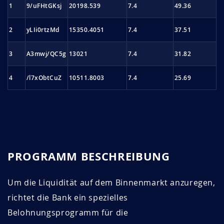
1
9/uFHtGKsj
20198.539
7.4
49.36
2
yLIi0rtzMd
15350.4051
7.4
37.51
3
A3mwj/QC5g
13021
7.4
31.82
4
/l7xObtCuZ
10511.8003
7.4
25.69
PROGRAMM BESCHREIBUNG
Um die Liquidität auf dem Binnenmarkt anzuregen,
richtet die Bank ein spezielles
Belohnungsprogramm für die