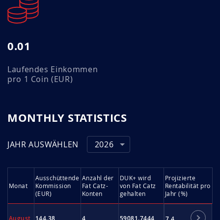
0.01
Laufendes Einkommen
pro 1 Coin (EUR)
MONTHLY STATISTICS
JAHR AUSWÄHLEN
2026
Ausschüttende
Anzahl der
DUK+ wird
Projizierte
Monat
Kommission
Fat Catz-
von Fat Catz
Rentabilität pro
(EUR)
Konten
gehalten
Jahr (%)
August
144.38
4
59081.7444
7.4