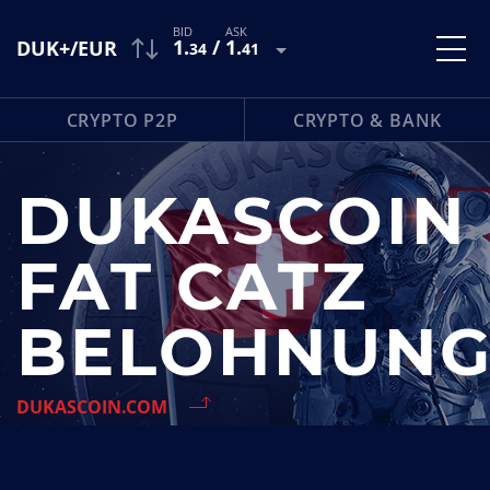
1
.
/
1
.
DUK+/EUR
34
41
CRYPTO P2P
CRYPTO & BANK
DUKASCOIN
FAT CATZ
BELOHNUN
DUKASCOIN.COM