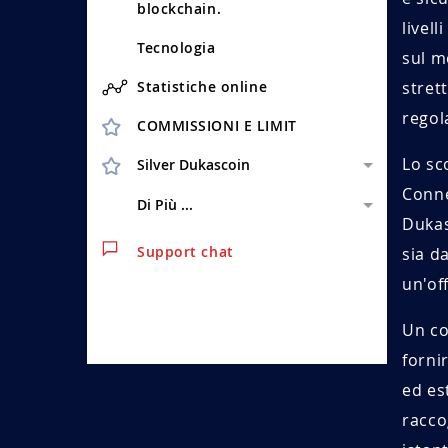
blockchain.
livel
Tecnologia
sul m
Statistiche online
stret
regol
COMMISSIONI E LIMIT
Lo sc
Silver Dukascoin
Conne
Di Più ...
Dukas
Support chat
sia d
un'of
Un co
fornir
ed es
racco