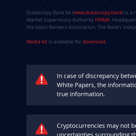
Dukascopy Bank SA (
www.dukascopy.bank
) is a
Market Supervisory Authority
FINMA
. Headquart
the Swiss Bankers Association. The Bank’s inde
Media-kit
is available for
download.
In case of discrepancy bet
White Papers, the informati
true information.
Cryptocurrencies may not be 
uncertainties surrounding th