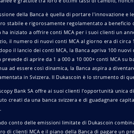
tanee e gratuite tra loro e ottimi tassi di cambio, nonch
ssione della Banca è quella di portare l'innovazione e le
ero stabile e rigorosamente regolamentato a beneficio de
 ha iniziato a offrire conti MCA per i suoi clienti un a
nizio, il numero di nuovi conti MCA al giorno era di circa
dopo il lancio dei conti MCA, la Banca apriva 100 nuovi c
 prevede di aprire da 1 a 000 a 10 000+ conti MCA su b
nua ad essere così dinamica, la Banca aspira a diventar
amentata in Svizzera. Il Dukascoin è lo strumento di q
copy Bank SA offre ai suoi clienti l'opportunità unica di
uto creati da una banca svizzera e di guadagnare capita
.
do conto delle emissioni limitate di Dukascoin combina
o di clienti MCA e il piano della Banca di pagare un prem