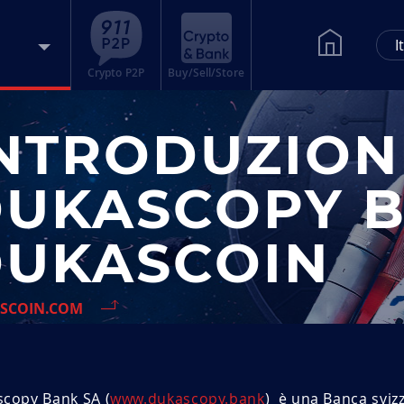
I
Crypto P2P
Buy/Sell/Store
NTRODUZION
UKASCOPY B
UKASCOIN
SCOIN.COM
copy Bank SA (
www.dukascopy.bank
) è una Banca sviz