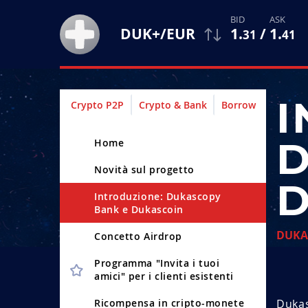
1
.
/
1
.
DUK+/EUR
31
41
I
Crypto P2P
Crypto & Bank
Borrow
D
Home
Novità sul progetto
D
Introduzione: Dukascopy
Bank e Dukascoin
DUKA
Concetto Airdrop
Programma "Invita i tuoi
amici" per i clienti esistenti
Ricompensa in cripto-monete
Dukas