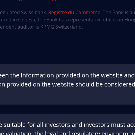
 regulated Swiss bank.
Registre du Commerce
. The Bank is a
ered in Geneva, the Bank has representative offices in Hong
pendent auditor is KPMG Switzerland.
ween the information provided on the website an
on provided on the website should be considered 
suitable for all investors and investors must acc
e valuation, the legal and regulatory environmen