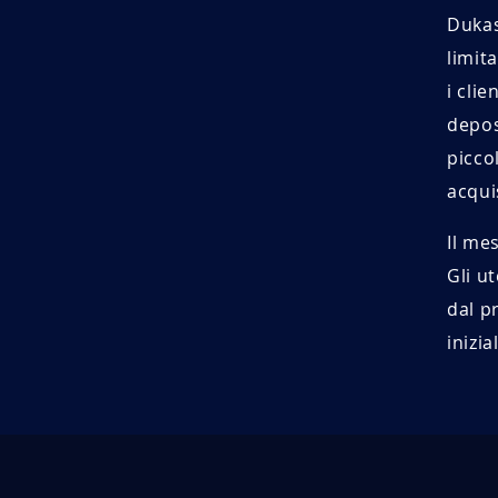
Dukas
limit
i cli
depos
picco
acqui
Il me
Gli u
dal p
inizi