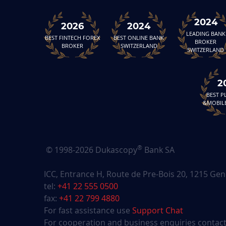
2024
2026
2024
LEADING BANK
BEST FINTECH FOREX
BEST ONLINE BANK
BROKER
BROKER
SWITZERLAND
SWITZERLAND
2
BEST 
&MOBIL
®
© 1998-2026 Dukascopy
Bank SA
ICC, Entrance H, Route de Pre-Bois 20, 1215 Gen
tel:
+41 22 555 0500
fax:
+41 22 799 4880
For fast assistance use
Support Chat
For cooperation and business enquiries contact