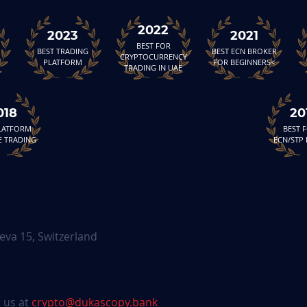
2022
2023
2021
BEST FOR
BEST TRADING
BEST ECN BROKER
CRYPTOCURRENCY
PLATFORM
FOR BEGINNERS<
TRADING IN UAE
018
20
PLATFORM
BEST 
E TRADING
ECN/STP
eva 15, Switzerland
 us at
crypto@dukascopy.bank