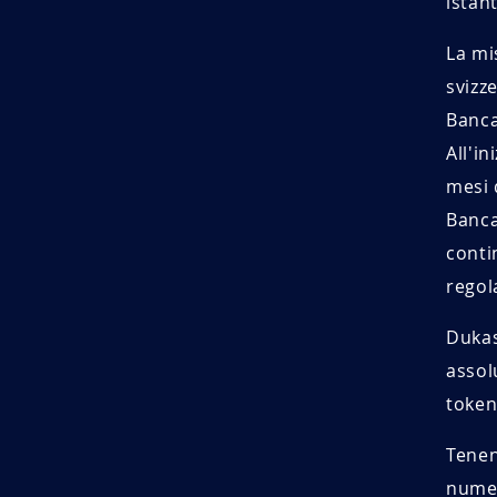
istan
La mi
svizz
Banca
All'i
mesi 
Banca
conti
regol
Dukas
assol
token
Tenen
numer