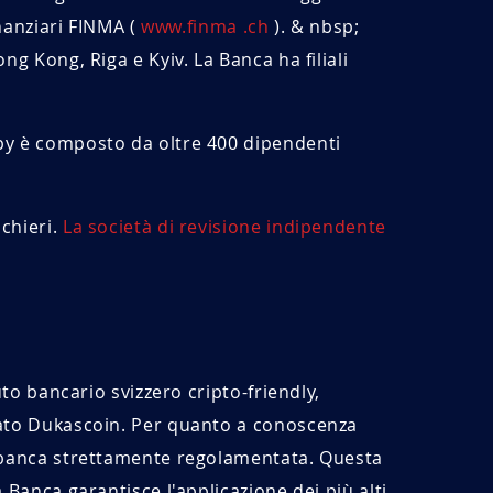
nanziari FINMA (
www.finma .ch
). & nbsp;
g Kong, Riga e Kyiv. La Banca ha filiali
py è composto da oltre 400 dipendenti
chieri.
La società di revisione indipendente
uto bancario svizzero cripto-friendly,
mato Dukascoin. Per quanto a conoscenza
a banca strettamente regolamentata. Questa
 Banca garantisce l'applicazione dei più alti