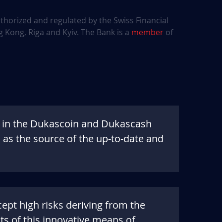
uthorized and regulated by the Swiss Financial
 Kong, Riga and Kyiv. The Bank is a
member
of
d in the Dukascoin and Dukascash
as the source of the up-to-date and
ept high risks deriving from the
ts of this innovative means of