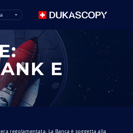
ta
E:
ANK E
zera regolamentata. La Banca è soggetta alla