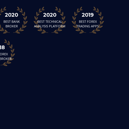
2020
2020
2019
BEST BANK
BEST TECHNICAL
BEST FOREX
BROKER
ANALYSIS PLATFORM
TRADING APPS
18
FOREX
 BROKER