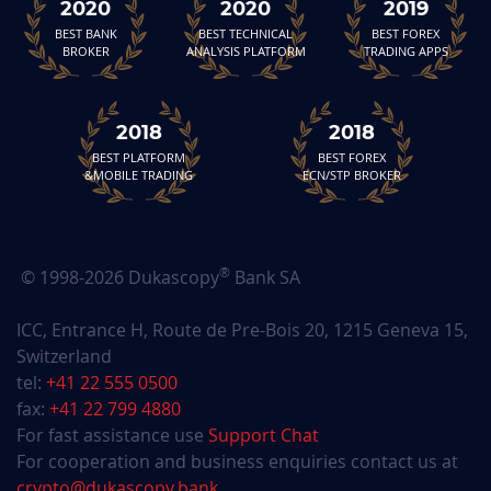
2020
2020
2019
BEST BANK
BEST TECHNICAL
BEST FOREX
BROKER
ANALYSIS PLATFORM
TRADING APPS
2018
2018
BEST PLATFORM
BEST FOREX
&MOBILE TRADING
ECN/STP BROKER
®
© 1998-2026 Dukascopy
Bank SA
ICC, Entrance H, Route de Pre-Bois 20, 1215 Geneva 15,
Switzerland
tel:
+41 22 555 0500
fax:
+41 22 799 4880
For fast assistance use
Support Chat
For cooperation and business enquiries contact us at
crypto@dukascopy.bank