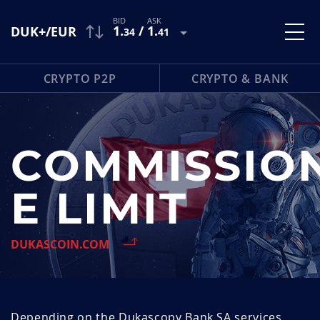
1
.
/
1
.
DUK+/EUR
34
41
CRYPTO P2P
CRYPTO & BANK
COMMISSION
E LIMIT
DUKASCOIN.COM
Depending on the Dukascopy Bank SA services