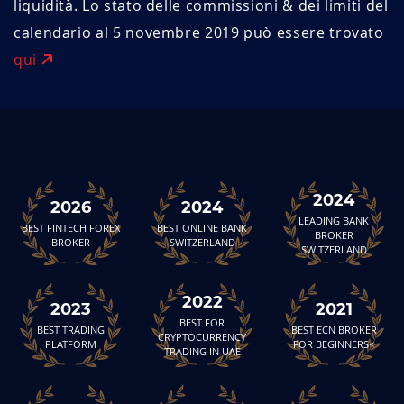
liquidità. Lo stato delle commissioni & dei limiti del
calendario al 5 novembre 2019 può essere trovato
qui
2024
2026
2024
LEADING BANK
BEST FINTECH FOREX
BEST ONLINE BANK
BROKER
BROKER
SWITZERLAND
SWITZERLAND
2022
2023
2021
BEST FOR
BEST TRADING
BEST ECN BROKER
CRYPTOCURRENCY
PLATFORM
FOR BEGINNERS<
TRADING IN UAE