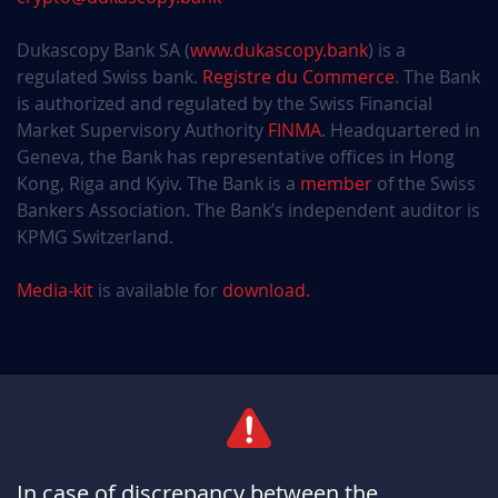
Dukascopy Bank SA (
www.dukascopy.bank
) is a
regulated Swiss bank.
Registre du Commerce
. The Bank
is authorized and regulated by the Swiss Financial
Market Supervisory Authority
FINMA
. Headquartered in
Geneva, the Bank has representative offices in Hong
Kong, Riga and Kyiv. The Bank is a
member
of the Swiss
Bankers Association. The Bank’s independent auditor is
KPMG Switzerland.
Media-kit
is available for
download.
In case of discrepancy between the