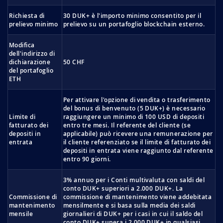
Richiesta di
30 DUK+ è l'importo minimo consentito per il
prelievo minimo
prelievo su un portafoglio blockchain esterno.
Modifica
dell'indirizzo di
dichiarazione
50 CHF
del portafoglio
ETH
Per attivare l'opzione di vendita o trasferimento
del bonus di benvenuto (5 DUK+) è necessario
Limite di
raggiungere un minimo di 100 USD di depositi
fatturato dei
entro tre mesi. Il referente del cliente (se
depositi in
applicabile) può ricevere una remunerazione per
entrata
il cliente referenziato se il limite di fatturato dei
depositi in entrata viene raggiunto dal referente
entro 90 giorni.
3% annuo per i Conti multivaluta con saldi del
conto DUK+ superiori a 2.000 DUK+. La
Commissione di
commissione di mantenimento viene addebitata
mantenimento
mensilmente e si basa sulla media dei saldi
mensile
giornalieri di DUK+ per i casi in cui il saldo del
conto DUK+ supera i 2.000 DUK+ in qualsiasi