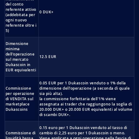
del conto
referente attivo
0 DUK+
(addebitata per
ogni nuovo
referente oltre i
5)
Dimensione
minima
dell'operazione
12.5 EUR
sul mercato
Dukascoin in
EUR equivalenti
0.05 EUR per 1 Dukascoin venduto o 1% della
Commissione
dimensione dell'operazione (a seconda di quale
per operazione
sia più alta).
di VENDITA sul
la commissione forfettaria dell'1% viene
marketplace
assegnata ai trader che raggiungono la soglia di
Dukascoins
20.000 DUK+ o 20.000 EUR equivalenti al volume
di scambi DUK+.
0.15 euro per 1 Dukascoin venduto al tasso di
Commissione di
cambio di 2,25 euro per 1 Dukascoin o meno.
liquidità bassa
Viene applicata a ogni operazione nella fascia di