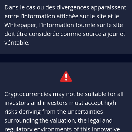
Dans le cas ou des divergences apparaissent
h4vSwvXZ
Décembre 19, 2025
Décembre 19, 2026
entre l’information affichée sur le site et le
Whitepaper, l’information fournie sur le site
TTesUhP4
Décembre 19, 2025
Décembre 19, 2026
doit être considérée comme source à jour et
véritable.
QfC14xaK
Décembre 17, 2025
Décembre 17, 2026
I4Zgl5rc
Décembre 16, 2025
Décembre 16, 2026
F1a1k5om
Décembre 15, 2025
Décembre 15, 2026
qUxgOeFl
Décembre 08, 2025
Décembre 08, 2026
Cryptocurrencies may not be suitable for all
jSmvYn54
Décembre 02, 2025
Décembre 02, 2026
investors and investors must accept high
risks deriving from the uncertainties
Yh4J0HUt
Décembre 02, 2025
Décembre 02, 2026
surrounding the valuation, the legal and
a0GOIAKl
Décembre 02, 2025
Décembre 02, 2026
regulatory environments of this innovative