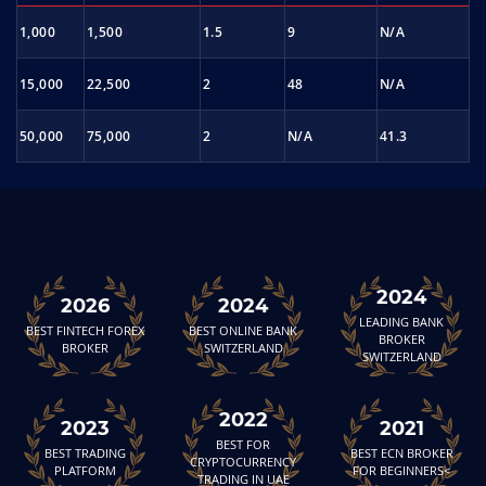
1,000
1,500
1.5
9
N/A
evU6Amlf
Février 09, 2026
Février 09, 2027
15,000
22,500
2
48
N/A
rZGGfwNb
Février 08, 2026
Février 08, 2027
50,000
75,000
2
N/A
41.3
a2dbqDbq
Février 06, 2026
Mars 06, 2027
72cNXymS
Février 06, 2026
Février 06, 2027
HkjyC5sd
Février 06, 2026
Février 06, 2027
2024
2026
2024
4e41g6bK
Février 04, 2026
Février 04, 2027
LEADING BANK
BEST FINTECH FOREX
BEST ONLINE BANK
BROKER
BROKER
SWITZERLAND
SWITZERLAND
5EnhxXFD
Février 02, 2026
Février 02, 2027
3hFArmCg
Janvier 29, 2026
Janvier 29, 2027
2022
2023
2021
BEST FOR
BEST TRADING
BEST ECN BROKER
CRYPTOCURRENCY
A3nTx2Wv
Janvier 23, 2026
Janvier 23, 2027
PLATFORM
FOR BEGINNERS<
TRADING IN UAE