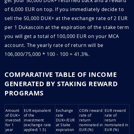
get your 50,000 DUK+ returned back and a reward
wUxcACgD
Mars 07, 2026
Mars 07, 2027
of 6,000 EUR on top. If you immediately decide to
sell the 50,000 DUK+ at the exchange rate of 2 EUR
UEMfJW3Y
Mars 05, 2026
Mars 05, 2027
per 1 Dukascoin at the expiration of the stake term
lBw1eVcW
Mars 03, 2026
Septembre 05, 2026
you will get a total of 100,000 EUR on your MCA
account. The yearly rate of return will be
DUDmWRT6
Mars 02, 2026
Mars 02, 2027
106,000/75,000 * 100 - 100 = 41.3%.
AcanDkG9
Février 28, 2026
Février 28, 2027
COMPARATIVE TABLE OF INCOME
J4JKB2mE
Février 27, 2026
Février 27, 2027
GENERATED BY STAKING REWARD
f8kReMKb
Février 26, 2026
Février 26, 2027
PROGRAMS
zeHVKDPp
Février 21, 2026
Février 21, 2027
Amount
EUR equivalent
Exchange
COIN reward
EUR reward
of DUK+
of the
rate
rate of
rate of
LhriBmzM
Février 19, 2026
Février 19, 2027
invested
investment
DUK+/EUR
return
return
for 1
(exchange rate
at Stake
nominated in
nominated in
year
applied: 1.5)
expiration
EUR (%)
EUR (%)
deGzHp5G
Février 12, 2026
Février 12, 2027