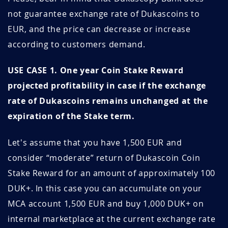
not guarantee exchange rate of Dukascoins to
4UQ0eZCM
Juillet 06, 2026
Juillet 06, 2027
EUR, and the price can decrease or increase
according to customers demand.
Wvm5jmMW
Juillet 03, 2026
Juillet 03, 2027
USE CASE 1. One year Coin Stake Reward
CCJwSbJ1
Juillet 01, 2026
Octobre 01, 2026
projected profitability in case if the exchange
rixv39Oz
Juin 30, 2026
Juin 30, 2027
rate of Dukascoins remains unchanged at the
expiration of the Stake term.
DzMLEcJ8
Juin 25, 2026
Septembre 25, 2026
Let's assume that you have 1,500 EUR and
1XIDHOcM
Juin 25, 2026
Juin 25, 2027
consider “moderate” return of Dukascoin Coin
B402DQmF
Juin 25, 2026
Juin 25, 2027
Stake Reward for an amount of approximately 100
DUK+. In this case you can accumulate on your
0jQ0iivV
Juin 19, 2026
Septembre 19, 2026
MCA account 1,500 EUR and buy 1,000 DUK+ on
internal marketplace at the current exchange rate
400D11mK
Juin 19, 2026
Septembre 19, 2026