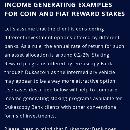
INCOME GENERATING EXAMPLES
glPPP6xI
Juillet 20, 2026
Juillet 20, 2027
FOR COIN AND FIAT REWARD STAKES
1H5QlzQz
Juillet 19, 2026
Octobre 19, 2026
Let's assume that the client is considering
eTImoPZO
Juillet 19, 2026
Juillet 19, 2027
different investment options offered by different
IHqwL7Zd
Juillet 15, 2026
Octobre 15, 2026
banks. As a rule, the annual rate of return for such
an asset allocation is around 0.2-2%. Staking
aclqvZzG
Juillet 15, 2026
Octobre 15, 2026
Reward programs offered by Dukascopy Bank
through Dukascoin as the intermediary vehicle
ygxuOHFT
Juillet 15, 2026
Juillet 15, 2027
may appear to be a way more attractive option.
D0VE1uNl
Juillet 15, 2026
Juillet 15, 2027
Use cases described below will help to compare
income-generating staking programs available for
5tG7xpAT
Juillet 10, 2026
Octobre 10, 2026
Dukascopy Bank clients with other conventional
6IMmAQPz
Juillet 09, 2026
Juillet 09, 2027
forms of investments.
Please, bear in mind that Dukascopy Bank does
AXOAsxys
Juillet 09, 2026
Juillet 09, 2027