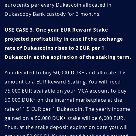
eurocents per every Dukascoin allocated in
QcVc05dB
Mars 28, 2026
Mars 28, 2027
Dukascopy Bank custody for 3 months.
Bvwayjsc
Mars 26, 2026
Mars 26, 2027
USE CASE 3. One year EUR Reward Stake
lu1Bf2f4
Mars 26, 2026
Août 27, 2026
projected profitability in case if the exchange
rate of Dukascoins rises to 2 EUR per 1
Gj8cJGSM
Mars 25, 2026
Mars 25, 2027
Dukascoin at the expiration of the staking term.
zRAKX8Mr
Mars 24, 2026
Mars 24, 2027
You decided to buy 50,000 DUK+ and allocate this
amount to a EUR Reward Staking. You will need
lduvV3Po
Mars 20, 2026
Mars 20, 2027
75,000 EUR available on your MCA account to buy
ydXJL3Fs
Mars 20, 2026
Mars 20, 2027
50,000 DUK+ on the internal marketplace at the
rate of 1.5 EUR per 1 Dukascoin. The yearly income
b6ixdjCs
Mars 19, 2026
Mars 19, 2027
gained on a 50,000 DUK+ stake will be 6,000 EUR.
xyPjU8Sh
Mars 13, 2026
Mars 13, 2027
Thus, at the stake deposit expiration date you will