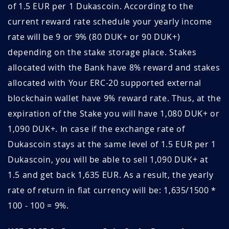
of 1.5 EUR per 1 Dukascoin. According to the
VxNSDs9N
Juin 17, 2026
Juin 17, 2027
current reward rate schedule your yearly income
rate will be 9 or 9% (80 DUK+ or 90 DUK+)
IbJcnW5n
Juin 13, 2026
Juin 13, 2027
depending on the stake storage place. Stakes
ut6DyhoL
Juin 13, 2026
Juin 13, 2027
allocated with the Bank have 8% reward and stakes
allocated with Your ERC-20 supported external
pzbSSvs6
Juin 10, 2026
Septembre 10, 2026
blockchain wallet have 9% reward rate. Thus, at the
expiration of the Stake you will have 1,080 DUK+ or
ljGpDhCP
Juin 08, 2026
Septembre 08, 2026
1,090 DUK+. In case if the exchange rate of
WjqOYzDb
Juin 06, 2026
Septembre 06, 2026
Dukascoin stays at the same level of 1.5 EUR per 1
Dukascoin, you will be able to sell 1,090 DUK+ at
sm52qxKu
Juin 05, 2026
Septembre 05, 2026
1.5 and get back 1,635 EUR. As a result, the yearly
EP6ubpz6
Juin 05, 2026
Septembre 05, 2026
rate of return in fiat currency will be: 1,635/1500 *
100 - 100 = 9%.
EA5b4y07
Juin 02, 2026
Juin 02, 2027