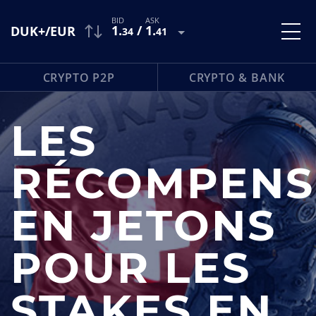
1
.
/
1
.
DUK+/EUR
34
41
CRYPTO P2P
CRYPTO & BANK
LES
RÉCOMPENS
EN JETONS
POUR LES
STAKES EN