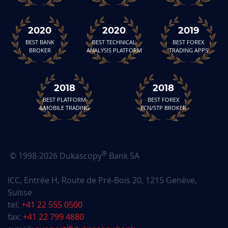
qcrG7vYN
Janvier 21, 2026
Janvier 21, 2027
2020
2020
2019
32S5oPFl
Janvier 17, 2026
Janvier 17, 2027
BEST BANK
BEST TECHNICAL
BEST FOREX
BROKER
ANALYSIS PLATFORM
TRADING APPS
K1jXfZoK
Janvier 16, 2026
Janvier 16, 2027
2018
2018
kDD8gBAb
Janvier 15, 2026
Janvier 15, 2027
BEST PLATFORM
BEST FOREX
&MOBILE TRADING
ECN/STP BROKER
pTYHdqrh
Janvier 14, 2026
Janvier 14, 2027
l6eIKZTu
Janvier 09, 2026
Janvier 09, 2027
®
© 1998-2026 Dukascopy
Bank SA
wjezei38
Janvier 05, 2026
Janvier 05, 2027
ICC, Entrée H, Route de Pré-Bois 20, 1215 Genève,
Gn5rsq2F
Janvier 05, 2026
Janvier 05, 2027
Suisse
tel:
+41 22 555 0500
DnDZhafZ
Janvier 01, 2026
Janvier 01, 2027
fax:
+41 22 799 4880