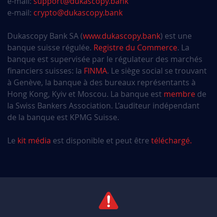
e-mail:
support@dukascopy.bank
AZmwplqV
Décembre 31, 2025
Décembre 31, 2026
e-mail:
crypto@dukascopy.bank
Vnw0sUe4
Décembre 30, 2025
Décembre 30, 2026
Dukascopy Bank SA (
www.dukascopy.bank
) est une
banque suisse régulée.
Registre du Commerce
. La
lhKlfVFC
Décembre 30, 2025
Décembre 30, 2026
banque est supervisée par le régulateur des marchés
financiers suisses: la
FINMA
. Le siège social se trouvant
eqgJY9uI
Décembre 29, 2025
Décembre 29, 2026
à Genève, la banque à des bureaux représentants à
Hong Kong, Kyiv et Moscou. La banque est
membre
de
0K2S5jSe
Décembre 29, 2025
Décembre 29, 2026
la Swiss Bankers Association. L’auditeur indépendant
de la banque est KPMG Suisse.
cZkcPzJq
Décembre 28, 2025
Décembre 28, 2026
Le
kit média
est disponible et peut être
téléchargé.
x0dj0xIV
Décembre 27, 2025
Décembre 27, 2026
q6gcnwOx
Décembre 26, 2025
Décembre 26, 2026
iT3JhFLd
Décembre 25, 2025
Décembre 25, 2026
I2WFWtOt
Décembre 23, 2025
Décembre 23, 2026