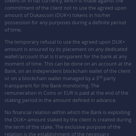
tokens or in fiat currency, which is made against the
ROfLBYaq
Octobre 31, 2025
Octobre 31, 2026
commitment of the client not to use the agreed upon
amount of Dukascoin (DUK+) tokens in his/her
CrYE2rSz
Octobre 31, 2025
Octobre 31, 2026
possession for any purposes during a definite period
of time.
glU9dleC
Octobre 29, 2025
Octobre 29, 2026
The temporary refusal to use the agreed upon DUK+
16xjBayd
Octobre 20, 2025
Octobre 20, 2026
amount is ensured by its placement on any dedicated
wallet/account that is transparent for the bank at any
QFw5U64i
Octobre 19, 2025
Octobre 19, 2026
moment of time. This can be done on an account at the
Bank, on an independent blockchain wallet of the client
fThOK6JH
Octobre 18, 2025
Octobre 18, 2026
rd
or on a blockchain wallet managed by a 3
party
transparent for the Bank monitoring. The
pYPGl79Q
Octobre 17, 2025
Octobre 17, 2026
remuneration in Coins or EUR is paid at the end of the
staking period in the amount defined in advance.
nsgz9uQ1
Octobre 11, 2025
Octobre 11, 2026
No financial relation within which the Bank is exploiting
the DUK+ amount staked by the client is created during
UbnZ9dUf
Octobre 09, 2025
Octobre 09, 2026
the term of the stake. The exclusive purpose of the
relation is the establishment of the necessary
b38aGHmp
Octobre 08, 2025
Octobre 08, 2026