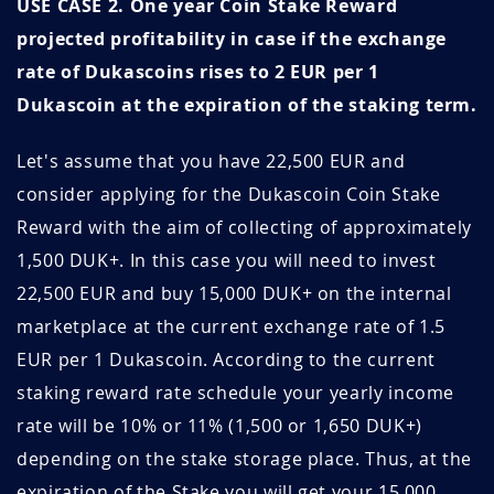
USE CASE 2. One year Coin Stake Reward
VD5PcBLv
Juin 01, 2026
Juin 01, 2027
projected profitability in case if the exchange
VqilhEEL
Mai 29, 2026
Mai 29, 2027
rate of Dukascoins rises to 2 EUR per 1
Dukascoin at the expiration of the staking term.
3GyRlHHl
Mai 26, 2026
Mai 26, 2027
Let's assume that you have 22,500 EUR and
BCy41xso
Mai 22, 2026
Mai 22, 2027
consider applying for the Dukascoin Coin Stake
54Cnk2wD
Mai 21, 2026
Août 21, 2026
Reward with the aim of collecting of approximately
1,500 DUK+. In this case you will need to invest
KMpBENpe
Mai 20, 2026
Août 20, 2026
22,500 EUR and buy 15,000 DUK+ on the internal
marketplace at the current exchange rate of 1.5
QNR16pJX
Mai 18, 2026
Août 18, 2026
EUR per 1 Dukascoin. According to the current
a6OCDnq6
Mai 18, 2026
Août 18, 2026
staking reward rate schedule your yearly income
rate will be 10% or 11% (1,500 or 1,650 DUK+)
Kp0D0YHQ
Mai 18, 2026
Août 18, 2026
depending on the stake storage place. Thus, at the
XsMMGFr5
Mai 06, 2026
Mai 06, 2027
expiration of the Stake you will get your 15,000