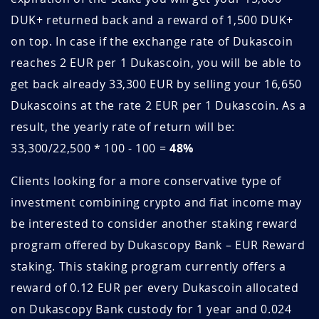
DUK+ returned back and a reward of 1,500 DUK+
SNhHFAGV
Mai 01, 2026
Mai 01, 2027
on top. In case if the exchange rate of Dukascoin
reaches 2 EUR per 1 Dukascoin, you will be able to
Fh1BalgE
Avril 29, 2026
Avril 29, 2027
get back already 33,300 EUR by selling your 16,650
ripckZni
Avril 27, 2026
Avril 27, 2027
Dukascoins at the rate 2 EUR per 1 Dukascoin. As a
result, the yearly rate of return will be:
VhYCv2jS
Avril 19, 2026
Avril 19, 2027
33,300/22,500 * 100 - 100 =
48%
gmu22FB4
Avril 15, 2026
Avril 15, 2027
Clients looking for a more conservative type of
investment combining crypto and fiat income may
32mS7vVc
Avril 14, 2026
Avril 14, 2027
be interested to consider another staking reward
VatpyKds
Avril 12, 2026
Avril 12, 2027
program offered by Dukascopy Bank – EUR Reward
staking. This staking program currently offers a
AIFhqy9J
Avril 05, 2026
Avril 05, 2027
reward of 0.12 EUR per every Dukascoin allocated
6crsyHT5
Avril 03, 2026
Avril 03, 2027
on Dukascopy Bank custody for 1 year and 0.024