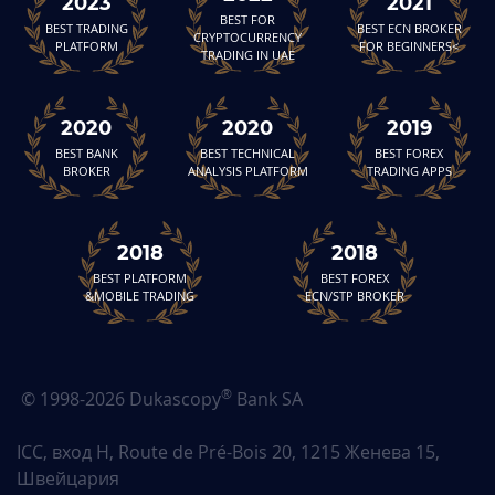
2023
2021
BEST FOR
BEST TRADING
BEST ECN BROKER
CRYPTOCURRENCY
PLATFORM
FOR BEGINNERS<
TRADING IN UAE
2020
2020
2019
BEST BANK
BEST TECHNICAL
BEST FOREX
BROKER
ANALYSIS PLATFORM
TRADING APPS
2018
2018
BEST PLATFORM
BEST FOREX
&MOBILE TRADING
ECN/STP BROKER
®
© 1998-2026 Dukascopy
Bank SA
ICC, вход H, Route de Pré-Bois 20, 1215 Женева 15,
Швейцария