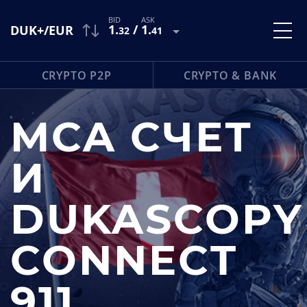
1
.
/
1
.
DUK+/EUR
32
41
CRYPTO P2P
CRYPTO & BANK
MCA СЧЕТ
И
DUKASCOPY
CONNECT
911