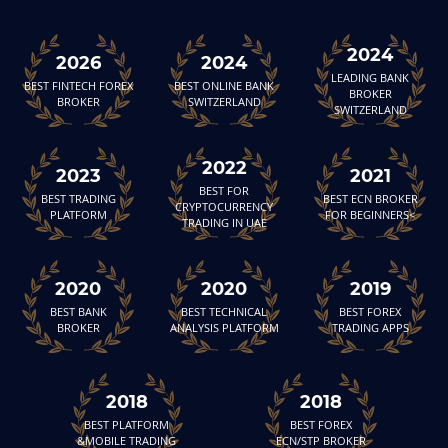
2024
2026
2024
LEADING BANK
BEST FINTECH FOREX
BEST ONLINE BANK
BROKER
BROKER
SWITZERLAND
SWITZERLAND
2022
2023
2021
BEST FOR
BEST TRADING
BEST ECN BROKER
CRYPTOCURRENCY
PLATFORM
FOR BEGINNERS<
TRADING IN UAE
2020
2020
2019
BEST BANK
BEST TECHNICAL
BEST FOREX
BROKER
ANALYSIS PLATFORM
TRADING APPS
2018
2018
BEST PLATFORM
BEST FOREX
&MOBILE TRADING
ECN/STP BROKER