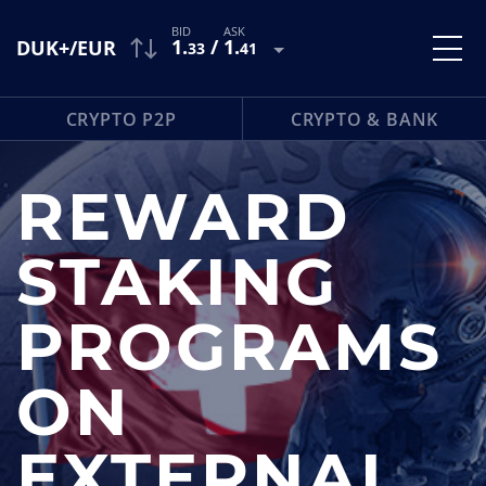
1
.
/
1
.
DUK+/EUR
33
41
CRYPTO P2P
CRYPTO & BANK
REWARD
STAKING
PROGRAMS
ON
EXTERNAL