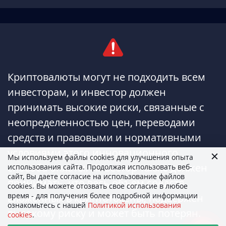
Криптовалюты могут не подходить всем
инвесторам, и инвестор должен
принимать высокие риски, связанные с
неопределенностью цен, переводами
средств и правовыми и нормативными
условиями этого инновационного
Мы используем файлы cookies для улучшения опыта
способа оплаты. Инвестор также должен
использования сайта. Продолжая использовать веб-
сайт, Вы даете согласие на использование файлов
принимать, что весь объем средств,
cookies. Вы можете отозвать свое согласие в любое
время - для получения более подробной информации
вложенных в криптотокены, подвержен
ознакомьтесь с нашей
Политикой использования
высокому риску и может быть потерян.
cookies
.