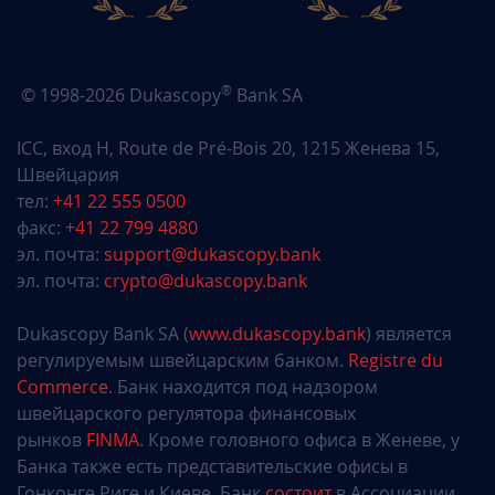
®
© 1998-2026 Dukascopy
Bank SA
ICC, вход H, Route de Pré-Bois 20, 1215 Женева 15,
Швейцария
тел:
+41 22 555 0500
факс:
+41 22 799 4880
эл. почта:
support@dukascopy.bank
эл. почта:
crypto@dukascopy.bank
Dukascopy Bank SA (
www.dukascopy.bank
) является
регулируемым швейцарским банком.
Registre du
Commerce
. Банк находится под надзором
швейцарского регулятора финансовых
рынков
FINMA
. Кроме головного офиса в Женеве, у
Банка также есть представительские офисы в
Гонконге Риге и Киеве. Банк
состоит
в Ассоциации