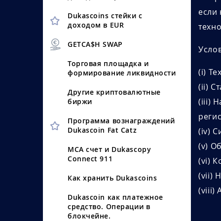
если 
Dukascoins стейки с
доходом в EUR
техн
GETCA$H SWAP
Усло
Торговая площадка и
(i) Т
формирование ликвидности
(ii) 
Другие криптовалютные
(iii)
биржи
регис
Программа вознаграждений
Dukascoin Fat Catz
(iv) 
(v) О
MCA счет и Dukascopy
Connect 911
(vi) 
(vii)
Как хранить Dukascoins
(viii
Dukascoin как платежное
средство. Операции в
блокчейне.