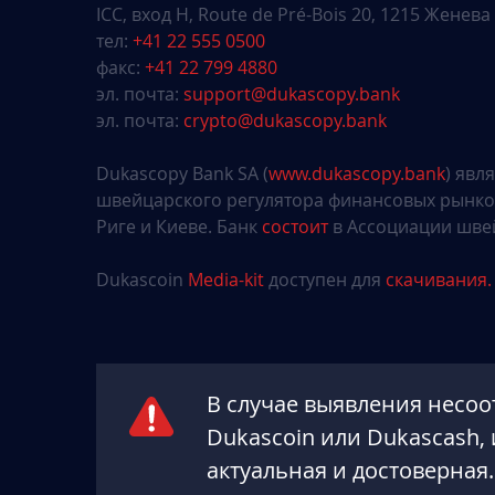
ICC, вход H, Route de Pré-Bois 20, 1215 Женев
тел:
+41 22 555 0500
факс:
+41 22 799 4880
эл. почта:
support@dukascopy.bank
эл. почта:
crypto@dukascopy.bank
Dukascopy Bank SA (
www.dukascopy.bank
) явл
швейцарского регулятора финансовых рынк
Риге и Киеве. Банк
состоит
в Ассоциации швей
Dukascoin
Media-kit
доступен для
скачивания.
В случае выявления несоо
Dukascoin или Dukascash,
актуальная и достоверная.