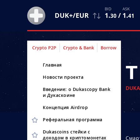
1
.
/
1
.
DUK+/EUR
30
41
Crypto P2P
Crypto & Bank
Borrow
Главная
Новости проекта
DUKA
Введение: о Dukascopy Bank
и Дукаскоине
Концепция Airdrop
Реферальная программа
Dukascoins стейки с
доходом в криптомонетах
Смарт