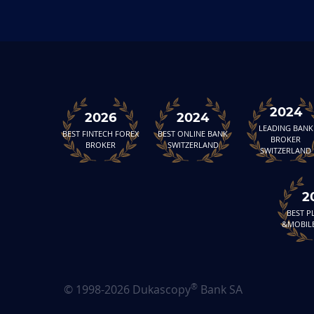
2024
2026
2024
LEADING BANK
BEST FINTECH FOREX
BEST ONLINE BANK
BROKER
BROKER
SWITZERLAND
SWITZERLAND
2
BEST 
&MOBIL
®
© 1998-2026 Dukascopy
Bank SA