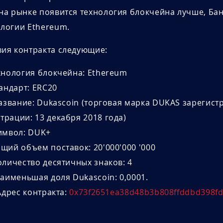
на рынке появится технология блокчейна лучше, Бан
ологии Ethereum.
вия контракта следующие:
ехнология блокчейна: Ethereum
Стандарт: ERC20
 Название: Dukascoin (торговая марка DUKAS зареги
трации: 13 декабря 2018 года)
Символ: DUK+
бщий объем поставок: 20'000'000 '000
Количество десятичных знаков: 4
 Наименьшая доля Dukascoin: 0,0001.
) Адрес контракта:
0x73f2651ea38d48b3b808ffddbd398f