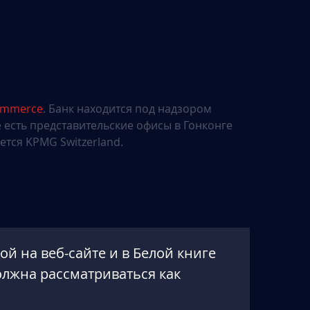
Commerce
. Банк находится под надзором
е есть представительские офисы в Гонконге
тся KPMG Switzerland.
й на веб-сайте и в Белой книге
олжна рассматриваться как