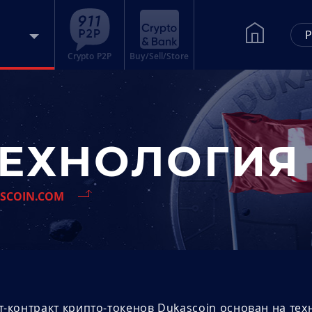
Р
Crypto P2P
Buy/Sell/Store
ТЕХНОЛОГИЯ
SCOIN.COM
-контракт крипто-токенов Dukascoin основан на тех