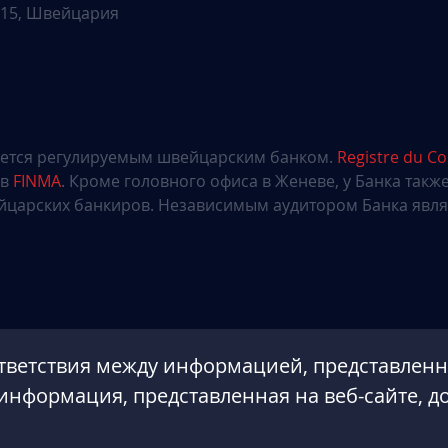
а 15, Швейцария
яется регулируемым швейцарским банком.
Registre du 
ов
FINMA
. Кроме головного офиса в Женеве, у Банка такж
царских банкиров. Независимым аудитором Банка являе
тветствия между информацией, представленно
 информация, представленная на веб-сайте, д