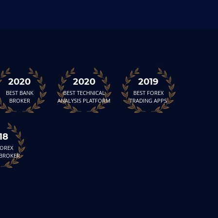
2020
2020
2019
BEST BANK
BEST TECHNICAL
BEST FOREX
BROKER
ANALYSIS PLATFORM
TRADING APPS
18
FOREX
 BROKER