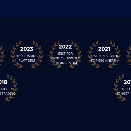
2022
2023
2021
BEST FOR
BEST TRADING
BEST ECN BROKER
CRYPTOCURRENCY
PLATFORM
FOR BEGINNERS<
TRADING IN UAE
018
20
PLATFORM
BEST 
E TRADING
ECN/STP