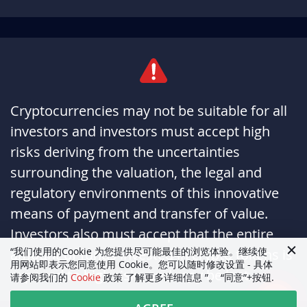
Cryptocurrencies may not be suitable for all
investors and investors must accept high
risks deriving from the uncertainties
surrounding the valuation, the legal and
regulatory environments of this innovative
means of payment and transfer of value.
Investors also must accept that the entire
“我们使用的Cookie 为您提供尽可能最佳的浏览体验。继续使
amount of funds invested in crypto tokens is
用网站即表示您同意使用 Cookie。您可以随时修改设置 - 具体
exposed to high risks and may be lost.
请参阅我们的
Cookie
政策 了解更多详细信息 ”。 “同意”+按钮.