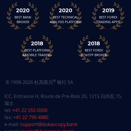
2020
2020
2019
BEST BANK
BEST TECHNICAL
BEST FOREX
BROKER
ANALYSIS PLATFORM
TRADING APPS
2018
2018
BEST PLATFORM
BEST FOREX
&MOBILE TRADING
ECN/STP BROKER
®
© 1998-2026 杜高斯贝
银行 SA
ICC, Entrance H, Route de Pre-Bois 20, 1215 日内瓦 15,
瑞士
tel:
+41 22 555 0500
fax:
+41 22 799 4880
e-mail:
support@dukascopy.bank